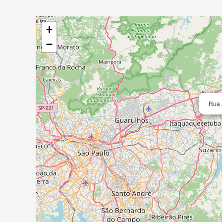
+
−
Rua 