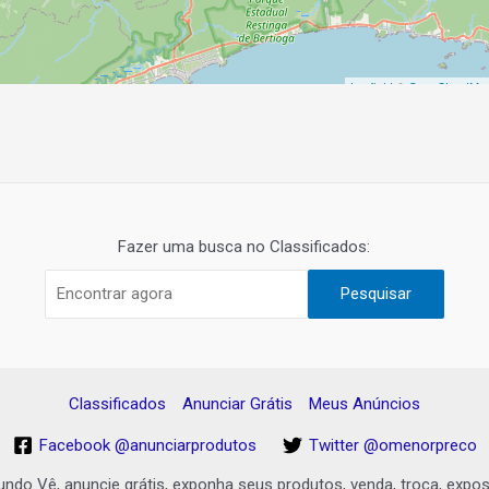
Leaflet
| ©
OpenStreetMa
Fazer uma busca no Classificados:
Pesquisar
Classificados
Anunciar Grátis
Meus Anúncios
Facebook @anunciarprodutos
Twitter @omenorpreco
undo Vê, anuncie grátis, exponha seus produtos, venda, troca, expo