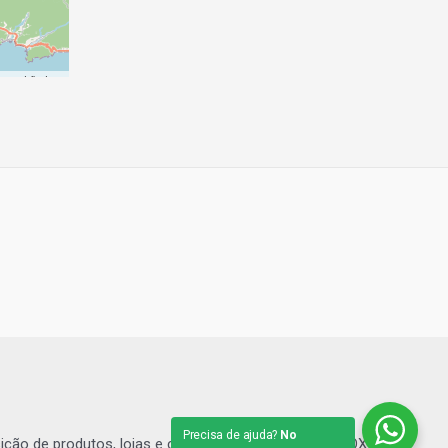
p
contributors
Precisa de ajuda?
No
sição de produtos, lojas e comércios. | Grupo SHOPBOX.