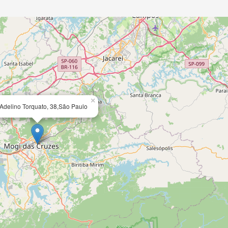
×
Adelino Torquato, 38,São Paulo