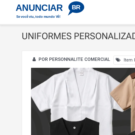
Ir
ANUNCIAR
Início
UNIFORMES PERSONALIZADOS COM QUALIDADE 
BR
para
Se você viu, todo mundo Vê!
o
conteúdo
UNIFORMES PERSONALIZAD
POR PERSONNALITE COMERCIAL
Item I