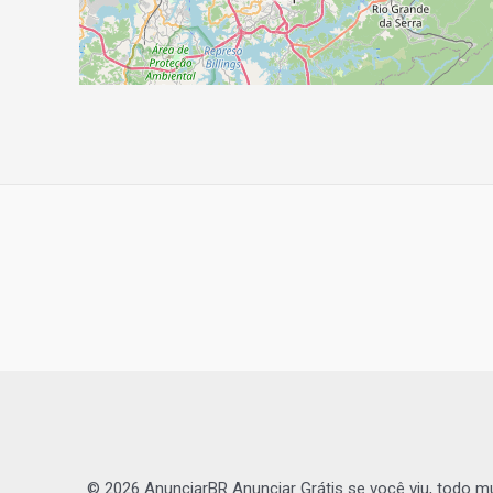
Navegação
de
Post
© 2026 AnunciarBR Anunciar Grátis se você viu, todo m