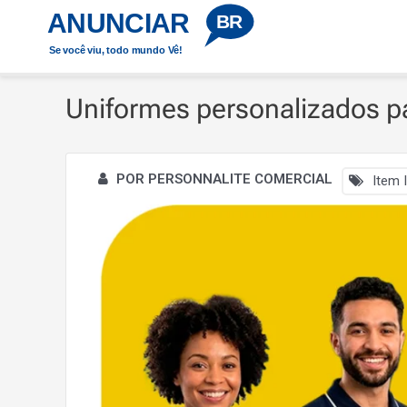
Ir
ANUNCIAR
Início
Uniformes personalizados para sua equipe
BR
para
Se você viu, todo mundo Vê!
o
conteúdo
Uniformes personalizados p
POR PERSONNALITE COMERCIAL
Item I