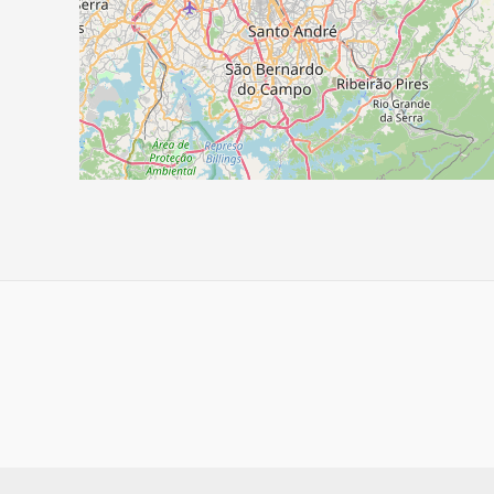
Navegação
de
Post