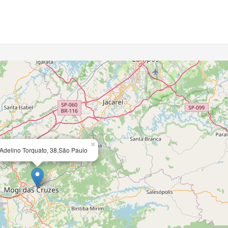
×
Adelino Torquato, 38,São Paulo