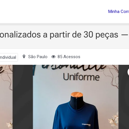
de 30 peças — Mogi das Cruzes e região
Minha Con
onalizados a partir de 30 peças —
São Paulo
85 Acessos
ndividual