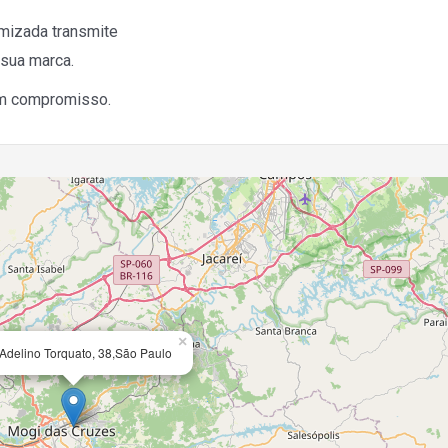
rmizada transmite
 sua marca.
em compromisso.
×
Adelino Torquato, 38,São Paulo