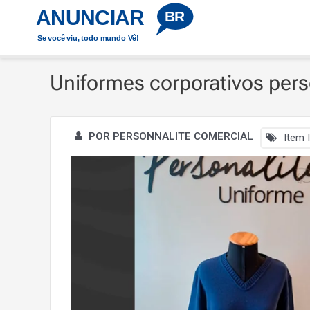
Ir
ANUNCIAR
Início
Uniformes corporativos personalizados a partir 
BR
para
Se você viu, todo mundo Vê!
o
conteúdo
Uniformes corporativos pers
POR PERSONNALITE COMERCIAL
Item I