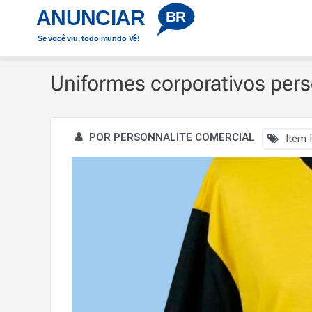
Ir
ANUNCIAR
Início
Uniformes corporativos personalizados
BR
para
Se você viu, todo mundo Vê!
o
conteúdo
Uniformes corporativos per
POR PERSONNALITE COMERCIAL
Item I