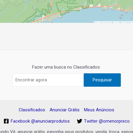
Leaflet
| ©
OpenStreetMa
Fazer uma busca no Classificados:
Pesquisar
Classificados
Anunciar Grátis
Meus Anúncios
Facebook @anunciarprodutos
Twitter @omenorpreco
undo Vê, anuncie grátis, exponha seus produtos, venda, troca, expo