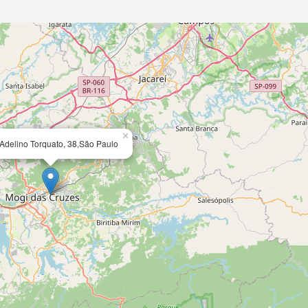
×
Adelino Torquato, 38,São Paulo