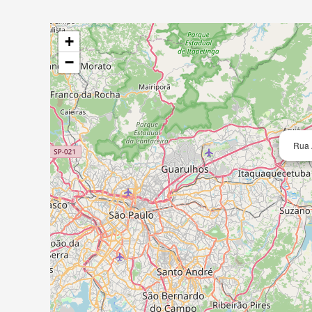
+
−
Rua 