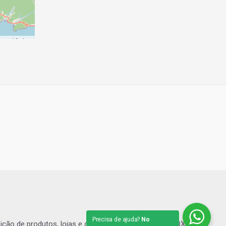
p
contributors
Precisa de ajuda?
No
sição de produtos, lojas e comércios. | Grupo SHOPBOX.