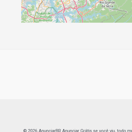
Navegação
de
Post
© 2026 AnunciarBR Anunciar Grátis se você viu, todo m