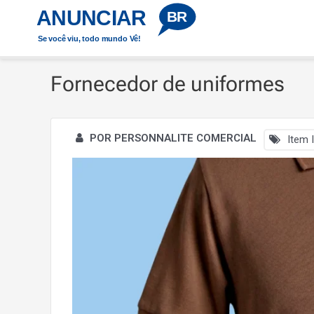
Ir
ANUNCIAR
Início
Fornecedor de uniformes
BR
para
Se você viu, todo mundo Vê!
o
conteúdo
Fornecedor de uniformes
POR PERSONNALITE COMERCIAL
Item I