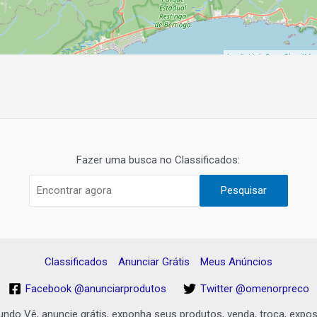
Leaflet
| ©
OpenStreetMa
Fazer uma busca no Classificados:
Pesquisar
Classificados
Anunciar Grátis
Meus Anúncios
Facebook @anunciarprodutos
Twitter @omenorpreco
undo Vê, anuncie grátis, exponha seus produtos, venda, troca, expo