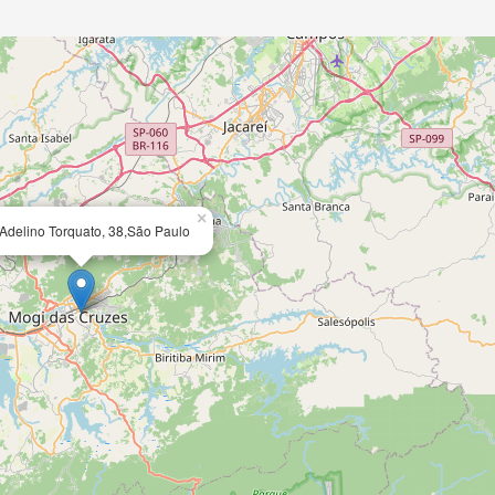
×
Adelino Torquato, 38,São Paulo