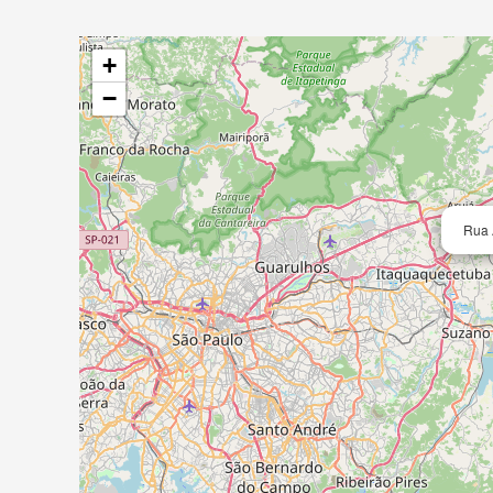
+
−
Rua 