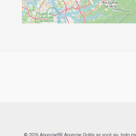
Navegação
de
Post
© 2026 AnunciarBR Anunciar Grátis se você viu, todo m