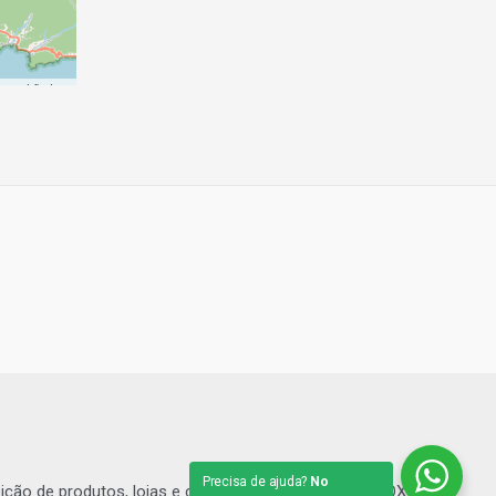
p
contributors
Precisa de ajuda?
No
sição de produtos, lojas e comércios. | Grupo SHOPBOX.