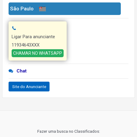
São Paulo
Ligar Para anunciante
11934643XXX
CHAMAR NO WHATSAPP
Chat
Site do Anunciante
Navegação
de
Post
Fazer uma busca no Classificados: