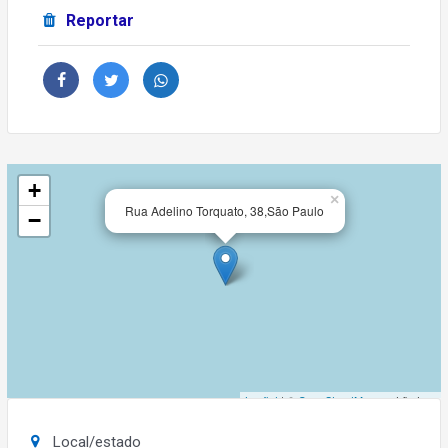
Reportar
+
×
Rua Adelino Torquato, 38,São Paulo
−
Leaflet
| ©
OpenStreetMap
contributors
Local/estado