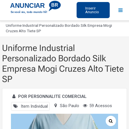
Ir
ANUNCIAR
BR
Inserir
para
Anuncio
Se você viu, todo mundo Vê!
Mai
o
Início
Men
conteúdo
Uniforme Industrial Personalizado Bordado Silk Empresa Mogi
Cruzes Alto Tiete SP
Uniforme Industrial
Personalizado Bordado Silk
Empresa Mogi Cruzes Alto Tiete
SP
POR PERSONNALITE COMERCIAL
São Paulo
59 Acessos
Item Individual