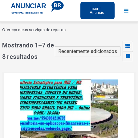
Ir
ANUNCIAR
BR
Inserir
para
Anuncio
Se você viu, todo mundo Vê!
Main
o
Menu
conteúdo
Ofereço meus serviços de reparos
Mostrando 1–7 de
8 resultados