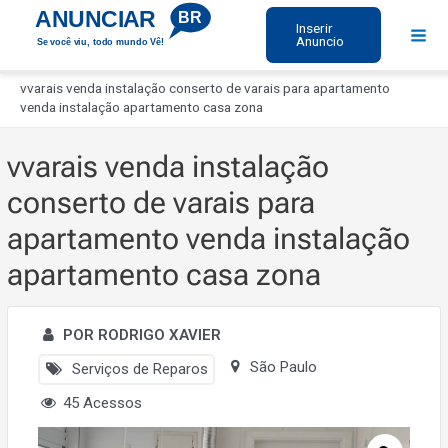
Ir
ANUNCIAR
BR
Inserir
para
Anuncio
Se você viu, todo mundo Vê!
Mai
o
Início
Men
conteúdo
vvarais venda instalação conserto de varais para apartamento
venda instalação apartamento casa zona
vvarais venda instalação
conserto de varais para
apartamento venda instalação
apartamento casa zona
POR RODRIGO XAVIER
São Paulo
Serviços de Reparos
45 Acessos