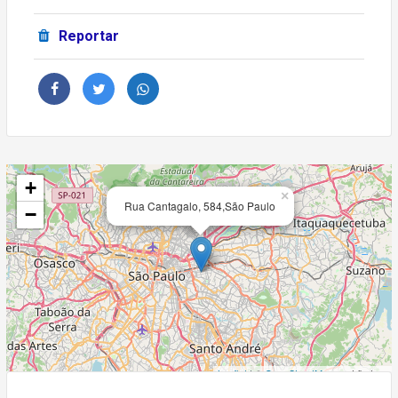
Reportar
+
×
Rua Cantagalo, 584,São Paulo
−
Leaflet
| ©
OpenStreetMap
contributors