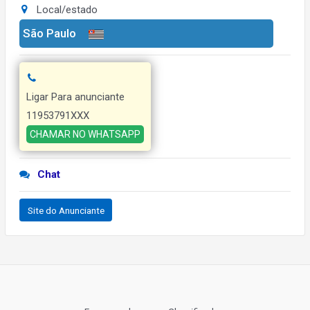
Local/estado
São Paulo
Ligar Para anunciante
11953791XXX
CHAMAR NO WHATSAPP
Chat
Site do Anunciante
Navegação
de
Post