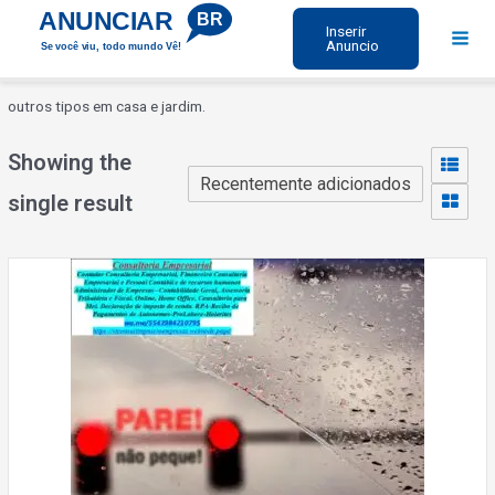
Ir
ANUNCIAR
BR
Inserir
para
Anuncio
Se você viu, todo mundo Vê!
Mai
o
Men
conteúdo
outros tipos em casa e jardim.
Showing the
single result