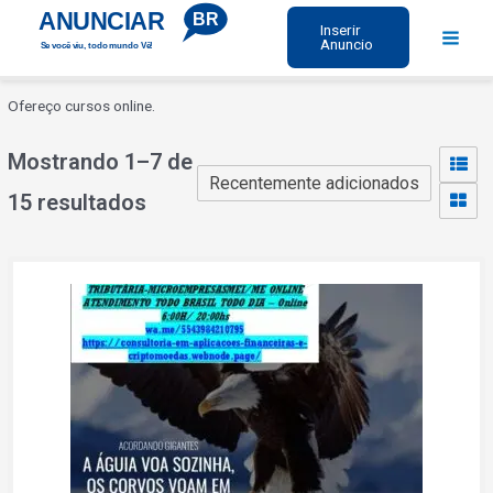
Ir
ANUNCIAR
BR
Inserir
para
Anuncio
Se você viu, todo mundo Vê!
Main
o
Menu
conteúdo
Ofereço cursos online.
Mostrando 1–7 de
15 resultados