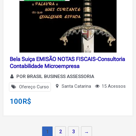
Bela Suiça EMISÃO NOTAS FISCAIS-Consultoria
Contabilidade Microempresa
POR BRASIL BUSINESS ASSESSORIA
Santa Catarina
15 Acessos
Ofereço Curso
100
R$
1
2
3
→