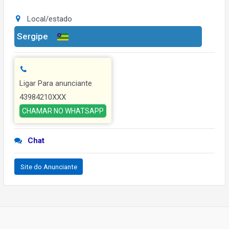
Local/estado
Sergipe
Ligar Para anunciante
43984210XXX
CHAMAR NO WHATSAPP
Chat
Site do Anunciante
Navegação
de
Post