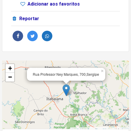
Adicionar aos favoritos
Reportar
+
×
Rua Professor Ney Marques, 700,Sergipe
−
Leaflet
| ©
OpenStreetMap
contributors