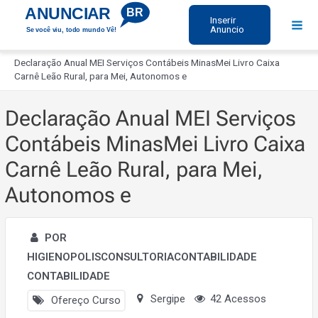
Ir
ANUNCIAR
BR
Inserir
para
Anuncio
Se você viu, todo mundo Vê!
Mai
o
Início
Men
conteúdo
Declaração Anual MEI Serviços Contábeis MinasMei Livro Caixa
Carnê Leão Rural, para Mei, Autonomos e
Declaração Anual MEI Serviços
Contábeis MinasMei Livro Caixa
Carnê Leão Rural, para Mei,
Autonomos e
POR
HIGIENOPOLISCONSULTORIACONTABILIDADE
CONTABILIDADE
Sergipe
42 Acessos
Ofereço Curso