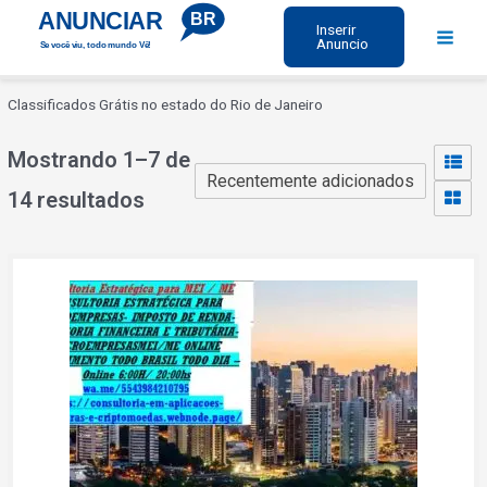
Ir
ANUNCIAR
BR
Inserir
para
Anuncio
Se você viu, todo mundo Vê!
Main
o
Menu
conteúdo
Classificados Grátis no estado do Rio de Janeiro
Mostrando 1–7 de
14 resultados