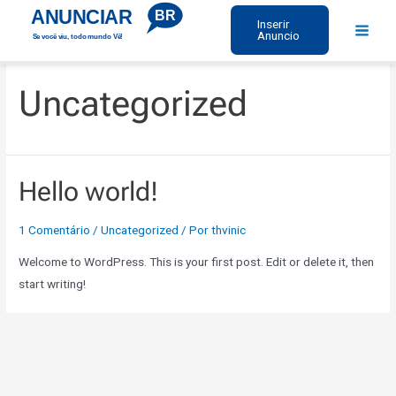
Ir
ANUNCIAR
BR
Inserir
para
Anuncio
Se você viu, todo mundo Vê!
Main
o
Menu
conteúdo
Uncategorized
Hello world!
1 Comentário
/
Uncategorized
/ Por
thvinic
Welcome to WordPress. This is your first post. Edit or delete it, then
start writing!