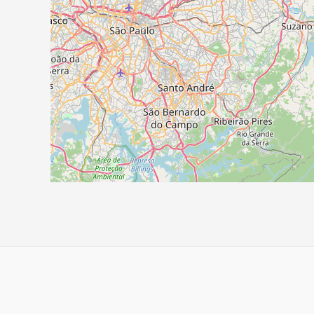
Navegação
de
Post