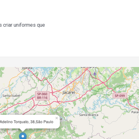
s criar uniformes que
×
Adelino Torquato, 38,São Paulo