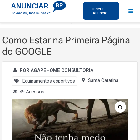
Ir
ANUNCIAR
BR
Inserir
para
Anuncio
Se você viu, todo mundo Vê!
Mai
o
Início
Como Estar na Primeira Página do GOOGLE
Men
conteúdo
Como Estar na Primeira Página
do GOOGLE
POR AGAPEHOME CONSULTORIA
Santa Catarina
Equipamentos esportivos
49 Acessos