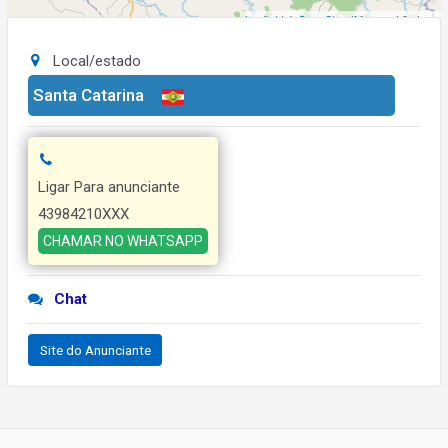
Leaflet
| ©
OpenStreetMap
contributors
Local/estado
Santa Catarina
Ligar Para anunciante
43984210XXX
CHAMAR NO WHATSAPP
Chat
Site do Anunciante
Navegação
de