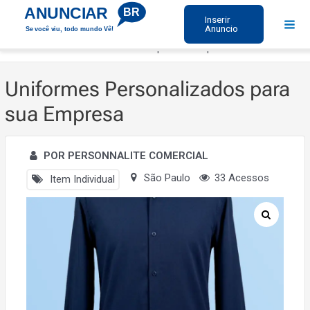
Ir
ANUNCIAR
BR
Inserir
para
Anuncio
Se você viu, todo mundo Vê!
Mai
o
Início
Uniformes Personalizados para sua Empresa
Men
conteúdo
Uniformes Personalizados para
sua Empresa
POR PERSONNALITE COMERCIAL
São Paulo
33 Acessos
Item Individual