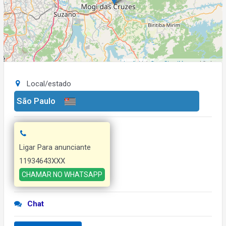
Leaflet
| ©
OpenStreetMap
contributors
Local/estado
São Paulo
Ligar Para anunciante
11934643XXX
CHAMAR NO WHATSAPP
Chat