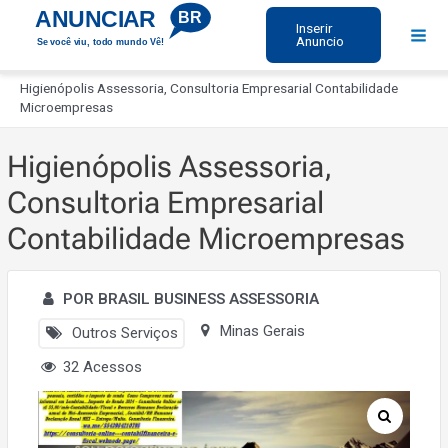
Ir
ANUNCIAR
BR
Inserir
para
Anuncio
Se você viu, todo mundo Vê!
Mai
o
Início
Men
conteúdo
Higienópolis Assessoria, Consultoria Empresarial Contabilidade
Microempresas
Higienópolis Assessoria,
Consultoria Empresarial
Contabilidade Microempresas
POR BRASIL BUSINESS ASSESSORIA
Minas Gerais
Outros Serviços
32 Acessos