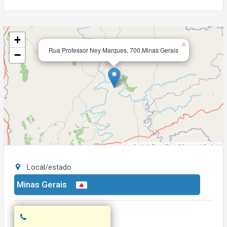
+
×
Rua Professor Ney Marques, 700,Minas Gerais
−
Leaflet
| ©
OpenStreetMap
contributors
Local/estado
Minas Gerais