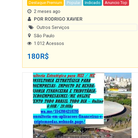
Destaque Premium
Popular
Indicado
Anuncio Top
2 meses ago
POR RODRIGO XAVIER
Outros Serviços
São Paulo
1.012 Acessos
180
R$