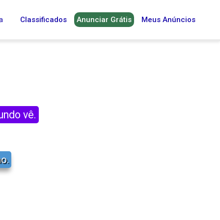
a
Classificados
Anunciar Grátis
Meus Anúncios
undo vê.
o.