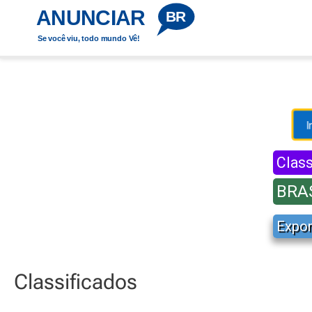
Ir
ANUNCIAR
BR
para
Se você viu, todo mundo Vê!
o
conteúdo
I
Class
BRA
Expon
Classificados