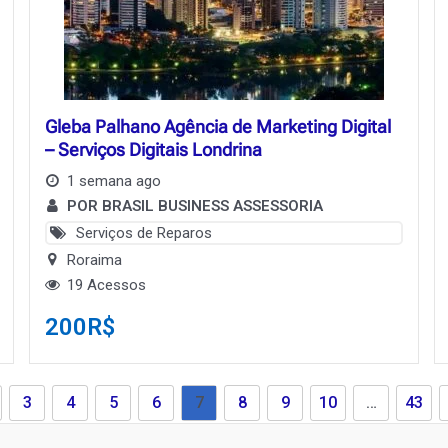
Gleba Palhano Agência de Marketing Digital
– Serviços Digitais Londrina
1 semana ago
POR BRASIL BUSINESS ASSESSORIA
Serviços de Reparos
Roraima
19 Acessos
200
R$
3
4
5
6
7
8
9
10
…
43