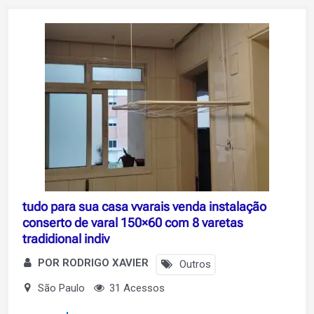
tudo para sua casa vvarais venda instalação
conserto de varal 150×60 com 8 varetas
tradidional indiv
POR RODRIGO XAVIER
Outros
São Paulo
31 Acessos