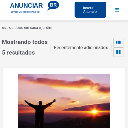
Ir
ANUNCIAR
BR
Inserir
para
Anuncio
Se você viu, todo mundo Vê!
Main
o
Menu
conteúdo
outros tipos em casa e jardim
Mostrando todos
5 resultados