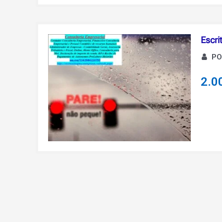
Escri
PO
2.0
Navegação
de
Post