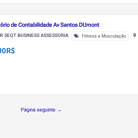
tório de Contabilidade Av Santos DUmont
R SEQT BUSINESS ASSESSORIA
Fitness e Musculação
00
R$
Página seguinte
→