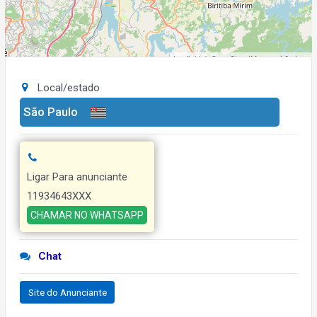
Leaflet
| ©
OpenStreetMap
contributors
Local/estado
São Paulo
Ligar Para anunciante
11934643XXX
CHAMAR NO WHATSAPP
Chat
Site do Anunciante