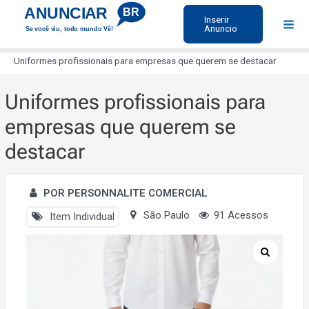
Ir
ANUNCIAR
BR
Inserir
para
Anuncio
Se você viu, todo mundo Vê!
Mai
o
Início
Men
conteúdo
Uniformes profissionais para empresas que querem se destacar
Uniformes profissionais para
empresas que querem se
destacar
POR PERSONNALITE COMERCIAL
São Paulo
91 Acessos
Item Individual