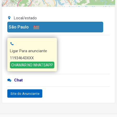
Leaflet
| ©
OpenStreetMap
contributors
Local/estado
São Paulo
Ligar Para anunciante
11934643XXX
CHAMAR NO WHATSAPP
Chat
Site do Anunciante
Navegação