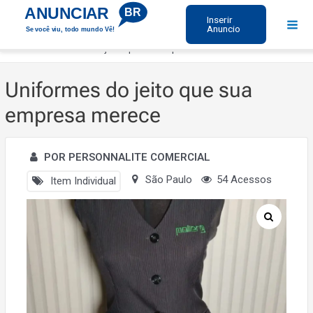
Ir
ANUNCIAR
BR
Inserir
para
Anuncio
Se você viu, todo mundo Vê!
Mai
o
Início
Uniformes do jeito que sua empresa merece
Men
conteúdo
Uniformes do jeito que sua
empresa merece
POR PERSONNALITE COMERCIAL
São Paulo
54 Acessos
Item Individual