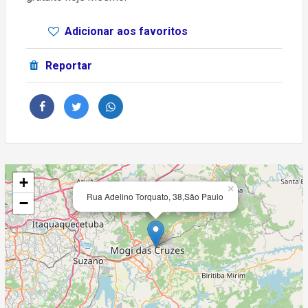
Adicionar aos favoritos
Reportar
+
×
Rua Adelino Torquato, 38,São Paulo
−