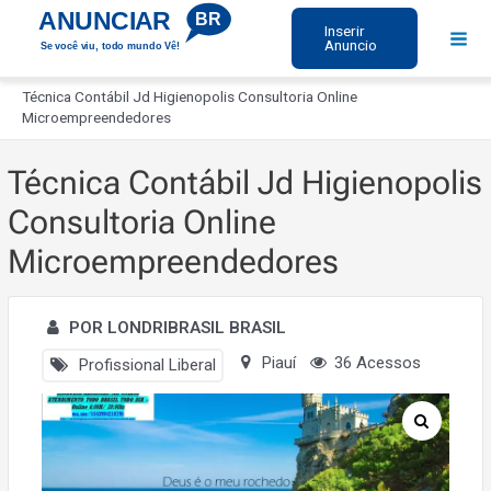
Ir
ANUNCIAR
BR
Inserir
para
Anuncio
Se você viu, todo mundo Vê!
Mai
o
Início
Men
conteúdo
Técnica Contábil Jd Higienopolis Consultoria Online
Microempreendedores
Técnica Contábil Jd Higienopolis
Consultoria Online
Microempreendedores
POR LONDRIBRASIL BRASIL
Piauí
36 Acessos
Profissional Liberal