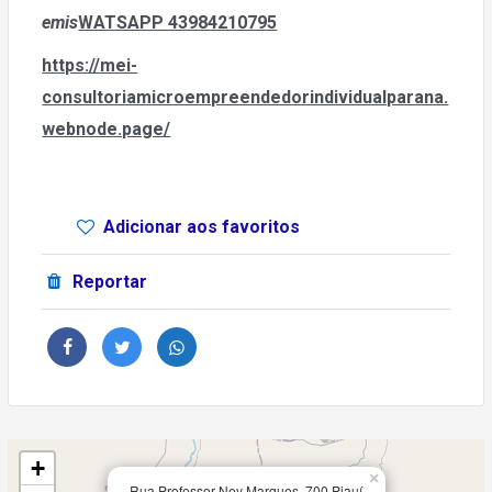
emis
WATSAPP 43984210795
https://mei-
consultoriamicroempreendedorindividualparana.
webnode.page/
Adicionar aos favoritos
Reportar
+
×
Rua Professor Ney Marques, 700,Piauí