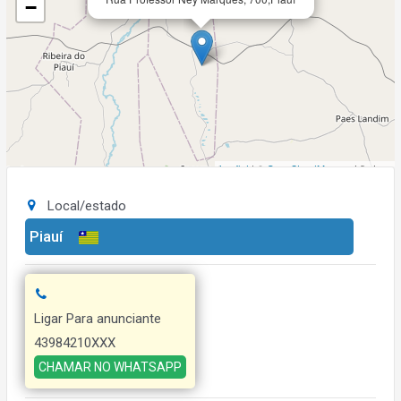
−
Leaflet
| ©
OpenStreetMap
contributors
Local/estado
Piauí
Ligar Para anunciante
43984210XXX
CHAMAR NO WHATSAPP