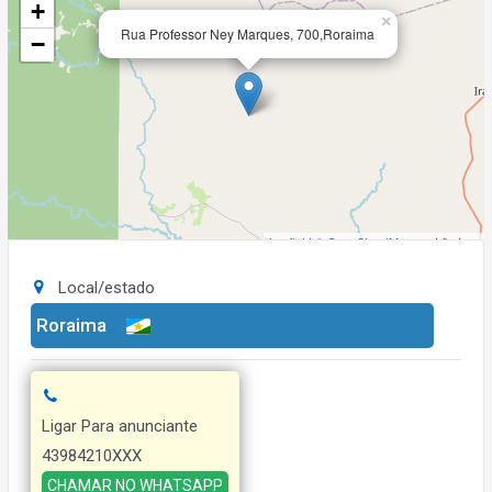
+
×
Rua Professor Ney Marques, 700,Roraima
−
Leaflet
| ©
OpenStreetMap
contributors
Local/estado
Roraima
Ligar Para anunciante
43984210XXX
CHAMAR NO WHATSAPP