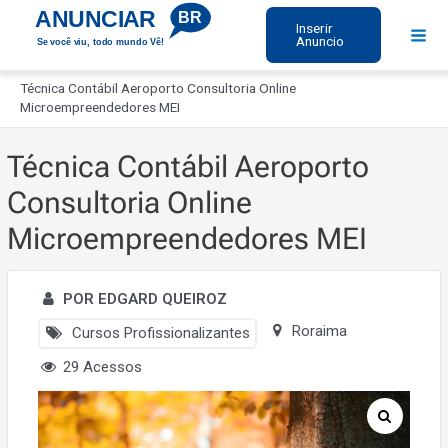
Ir
ANUNCIAR
BR
Inserir
para
Anuncio
Se você viu, todo mundo Vê!
Mai
o
Início
Men
conteúdo
Técnica Contábil Aeroporto Consultoria Online
Microempreendedores MEI
Técnica Contábil Aeroporto
Consultoria Online
Microempreendedores MEI
POR EDGARD QUEIROZ
Roraima
Cursos Profissionalizantes
29 Acessos