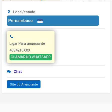
Leaflet
| ©
OpenStreetMap
contributors
Local/estado
Pernambuco
Ligar Para anunciante
4384210XXX
CHAMAR NO WHATSAPP
Chat
Site do Anunciante
Navegação
de