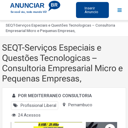
Ir
ANUNCIAR
BR
Inserir
para
Anuncio
Se você viu, todo mundo Vê!
Mai
o
Início
Men
conteúdo
SEQT-Serviços Especiais e Questões Tecnologicas – Consultoria
Empresarial Micro e Pequenas Empresas,
SEQT-Serviços Especiais e
Questões Tecnologicas –
Consultoria Empresarial Micro e
Pequenas Empresas,
POR MEDITERRANEO CONSULTORIA
Pernambuco
Profissional Liberal
24 Acessos