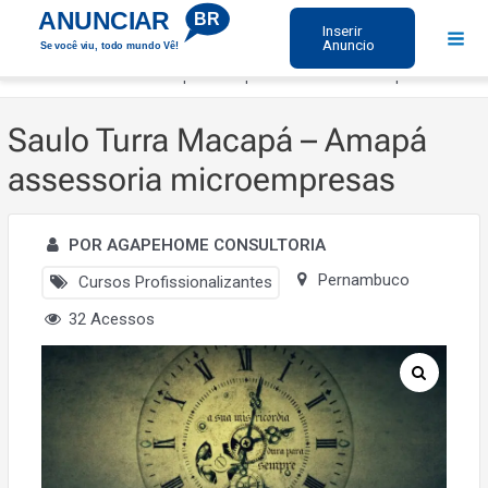
Ir
ANUNCIAR
BR
Inserir
para
Anuncio
Se você viu, todo mundo Vê!
Mai
o
Início
Saulo Turra Macapá – Amapá assessoria microempresas
Men
conteúdo
Saulo Turra Macapá – Amapá
assessoria microempresas
POR AGAPEHOME CONSULTORIA
Pernambuco
Cursos Profissionalizantes
32 Acessos