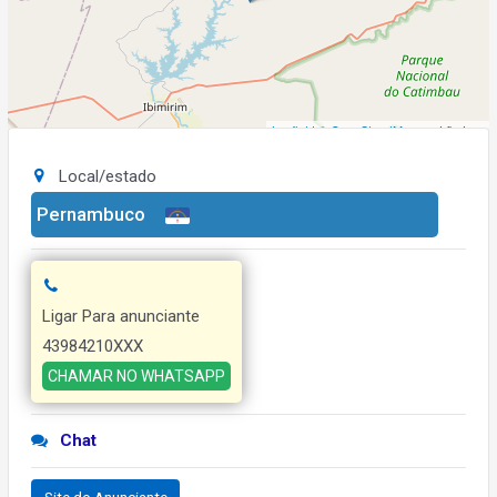
Leaflet
| ©
OpenStreetMap
contributors
Local/estado
Pernambuco
Ligar Para anunciante
43984210XXX
CHAMAR NO WHATSAPP
Chat