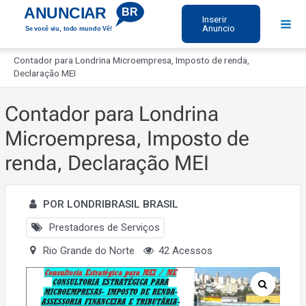
Ir
ANUNCIAR
BR
Inserir
para
Anuncio
Se você viu, todo mundo Vê!
Mai
o
Início
Men
conteúdo
Contador para Londrina Microempresa, Imposto de renda,
Declaração MEI
Contador para Londrina
Microempresa, Imposto de
renda, Declaração MEI
POR LONDRIBRASIL BRASIL
Prestadores de Serviços
Rio Grande do Norte
42 Acessos