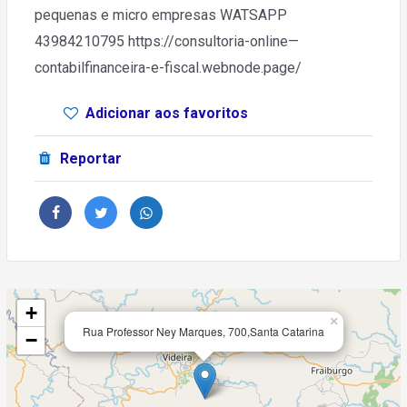
pequenas e micro empresas WATSAPP
43984210795 https://consultoria-online—
contabilfinanceira-e-fiscal.webnode.page/
Adicionar aos favoritos
Reportar
+
×
Rua Professor Ney Marques, 700,Santa Catarina
−