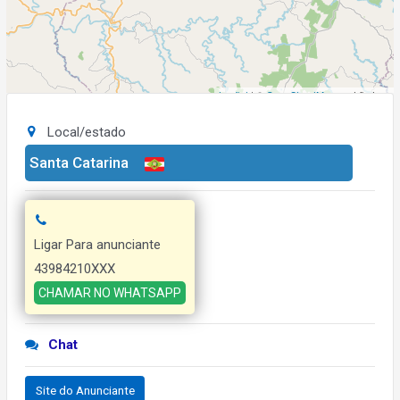
Leaflet
| ©
OpenStreetMap
contributors
Local/estado
Santa Catarina
Ligar Para anunciante
43984210XXX
CHAMAR NO WHATSAPP
Chat
Site do Anunciante