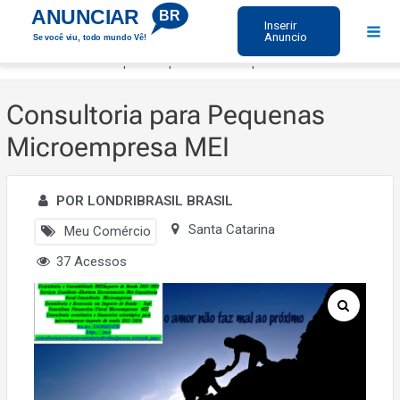
Ir
ANUNCIAR
BR
Inserir
para
Anuncio
Se você viu, todo mundo Vê!
Mai
o
Início
Consultoria para Pequenas Microempresa MEI
Men
conteúdo
Consultoria para Pequenas
Microempresa MEI
POR LONDRIBRASIL BRASIL
Santa Catarina
Meu Comércio
37 Acessos