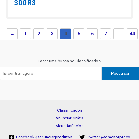
300
R$
←
1
2
3
4
5
6
7
…
44
Fazer uma busca no Classificados:
Pesquisar
Classificados
Anunciar Grátis
Meus Anúncios
Facebook @anunciarprodutos
Twitter @omenorpreco