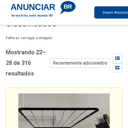
Ir
ANUNCIAR
BR
para
Inserir Anuncio
Se você viu, todo mundo Vê!
o
Classificados
conteúdo
Falha ao carregar a imagem.
Mostrando 22–
28 de 316
resultados